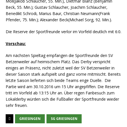
Moll(Jakob Schlaucher, 55. Min.), Dietmar Blanz (Benjamin
Beck, 55. Min.); Gustav Schlaucher, Joachim Schlaucher,
Benedikt Schrodi, Marius Baur, Christian Neumann(Frank
Pfender, 75. Min.); Alexander Beck(Michael Sorg, 92. Min.).
Die Reserve der Sportfreunde verlor im Vorfeld deutlich mit 6:0.
Vorschau:
Am nächsten Spieltag empfangen die Sportfreunde den SV
Betzenweiler auf heimischem Platz. Das Derby verspricht
einiges an Präsenz, nicht zuletzt weil der SV Betzenweiler in
dieser Saison stark aufspielt und ganz vorne mitmischt. Bereits
letzte Saison lieferten sich beide Teams enge Duelle. Die
Partie wird am 30.10.2016 um 15 Uhr angepfiffen. Die Reserve
tritt im Vorfeld ab 13:15 Uhr an. Über regen Fanbesuch zum
Lokalderby würden sich die Fußballer der Sportfreunde wieder
sehr freuen.
GRIESINGEN
SG GRIESINGEN