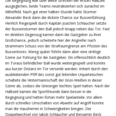
Die Begegnung war über weite Strecken der ersten Halbzeit
ausgeglichen, beide Teams neutralisierten sich zunächst im
Mittelfeld. Nach gut einer halben Stunde hatte Stürmer
Alexander Beck dann die dickste Chance zur Bussenführung.
Herrlich freigespielt durch Kapitän Joachim Schlaucher setzte
der Bussenstürmer den Ball jedoch knapp neben das Tor. Fast
im direkten Gegenzug kamen dann die Gastgeber zu ihrer
Großchance, jedoch scheiterte hier der Angreifer nach
strammem Schuss von der Strafraumgrenze am Pfosten des
Bussentores. Wenig später führte dann aber eine strittige
Szene zur Führung für die Gastgeber. Ein offensichtlich deutlich
im Toraus befindlicher Ball wurde weitergespielt und konnte
aus kurzer Distanz im Tor versenkt werden. Irritiert durch den
ausbleibenden Pfiff des sonst gut leitenden Unparteiischen
schaltete die Hintermannschaft der Grün-Weißen in dieser
Szene ab, sodass die Griesinger leichtes Spiel hatten. Nach der
Halbzeit kamen die Sportfreunde dann besser in die
Begegnung und hatten fortan mehr Spielanteile. Vor allem
durch schnelles Umschalten von Abwehr auf Angriff konnte
man die Hausherren in Schwierigkeiten bringen. Der
Doppelwechsel von Jakob Schlaucher und Benjamin Beck