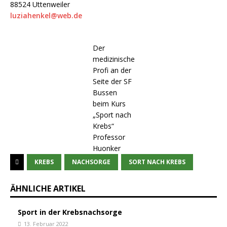
88524 Uttenweiler
luziahenkel@web.de
Der
medizinische
Profi an der
Seite der SF
Bussen
beim Kurs
„Sport nach
Krebs“
Professor
Huonker
KREBS
NACHSORGE
SORT NACH KREBS
ÄHNLICHE ARTIKEL
Sport in der Krebsnachsorge
13. Februar 2022