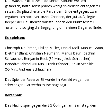
Der Hausherr blieb zwar bei seinen Kontern weiterhin
gefährlich, hatte sonst jedoch wenig spielerisch entgegen zu
setzen. So plätscherte die Partie dem Ende entgegen, zwar
ergaben sich noch vereinzelt Chancen, der gut aufgelegte
Keeper der Hausherren wusste jedoch den Punkt fest zu
halten und so ging die Begegnung ohne einen Sieger zu Ende.
Es spielten:
Christoph Neubrand; Philipp Müller, Daniel Moll, Manuel Braun,
Dietmar Blanz; Christian Neumann, Marius Baur, Joachim
Schlaucher, Benjamin Beck (86.Min.: Jakob Schlaucher);
Benedikt Schrodi (80.Min.: Frank Pfender), Kevin Schelkle
(65.Min.: Andreas Schlaucher).
Das Spiel der Reserve-Elf wurde im Vorfeld wegen der
schwierigen Platzverhältnisse abgesagt.
Vorschau:
Das Nacholspiel gegen die SG Öpfingen am Samstag, den