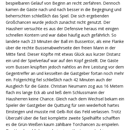
bespielbaren Geläuf von Beginn an recht zerfahren. Dennoch
kamen die Gäste nach und nach besser in die Begegnung und
beherrschten schließlich das Spiel. Die sich ergebenden
Großchancen wurde jedoch zunächst nicht genutzt. Der
Hausherr versuchte es aus der Defensive heraus mit einigen
schnellen Kontern und war dabei häufig auch gefährlich. So
landete nach 23 Minuten der Ball im Bussentor, als eine Flanke
über die rechte Bussenabwehrseite den freien Mann in der
Mitte fand. Dieser Köpfte mit etwas Glück aus kurzer Distanz
ein und der Spielverlauf war auf den Kopf gestellt. Die Gäste
vom Bussen knüpften jedoch nahtlos an ihre Leistung vor dem
Gegentreffer an und kesselten die Gastgeber fortan noch mehr
ein. Folgerichtig fiel schließlich nach 42 Minuten auch der
Ausgleich für die Gäste. Christian Neumann zog aus 16 Metern
flach ins lange Eck ab und ließ dem Schlussmann der
Hausherren keine Chance. Gleich nach dem Wechsel bekam ein
Spieler der Gastgeber die Quittung für sein wiederholt hartes
Einsteigen und musste mit Gelb-Rot das Feld verlassen. Trotz
Überzahl über die fast komplette zweite Spielhälfte schafften
es die Grün-Weißen kaum zählbare Torchancen zu erspielen.