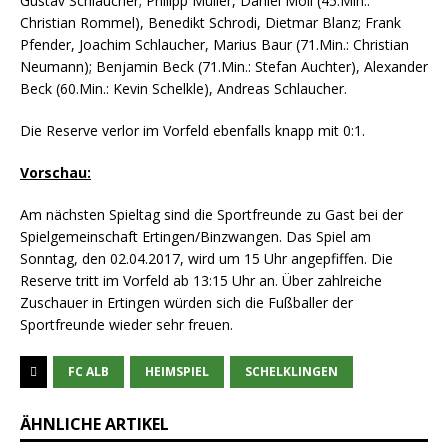
Gustav Schlaucher; Philipp Müller, Daniel Moll (45.Min.:
Christian Rommel), Benedikt Schrodi, Dietmar Blanz; Frank
Pfender, Joachim Schlaucher, Marius Baur (71.Min.: Christian
Neumann); Benjamin Beck (71.Min.: Stefan Auchter), Alexander
Beck (60.Min.: Kevin Schelkle), Andreas Schlaucher.
Die Reserve verlor im Vorfeld ebenfalls knapp mit 0:1.
Vorschau:
Am nächsten Spieltag sind die Sportfreunde zu Gast bei der
Spielgemeinschaft Ertingen/Binzwangen. Das Spiel am
Sonntag, den 02.04.2017, wird um 15 Uhr angepfiffen. Die
Reserve tritt im Vorfeld ab 13:15 Uhr an. Über zahlreiche
Zuschauer in Ertingen würden sich die Fußballer der
Sportfreunde wieder sehr freuen.
FC ALB
HEIMSPIEL
SCHELKLINGEN
ÄHNLICHE ARTIKEL