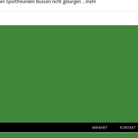
 den Sportfreunden Bussen nicht gelungen
…mehr
ANFAHRT
KONTAKT