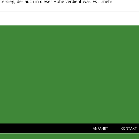
ersieg, der auch in dieser Höhe verdient war. Es
…mehr
ANFAHRT
KONTAKT