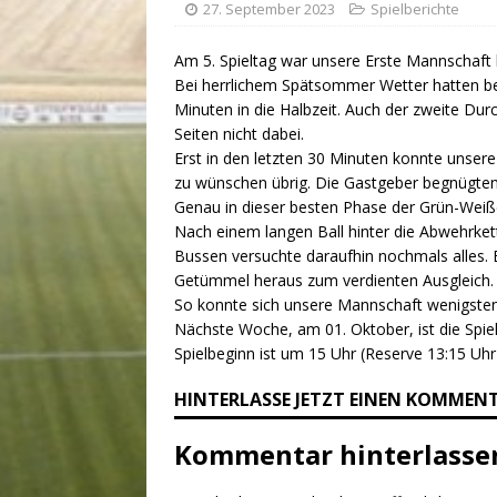
27. September 2023
Spielberichte
Am 5. Spieltag war unsere Erste Mannschaft 
Bei herrlichem Spätsommer Wetter hatten beid
Minuten in die Halbzeit. Auch der zweite Du
Seiten nicht dabei.
Erst in den letzten 30 Minuten konnte unser
zu wünschen übrig. Die Gastgeber begnügten 
Genau in dieser besten Phase der Grün-Weiß
Nach einem langen Ball hinter die Abwehrket
Bussen versuchte daraufhin nochmals alles. E
Getümmel heraus zum verdienten Ausgleich.
So konnte sich unsere Mannschaft wenigste
Nächste Woche, am 01. Oktober, ist die Spi
Spielbeginn ist um 15 Uhr (Reserve 13:15 Uhr
HINTERLASSE JETZT EINEN KOMMEN
Kommentar hinterlasse