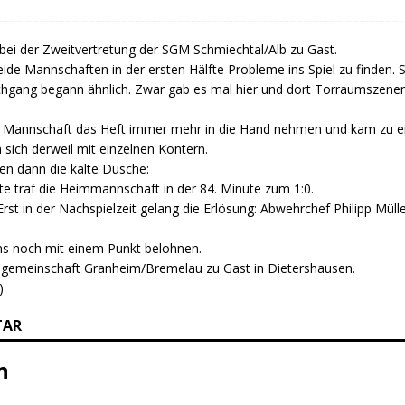
bei der Zweitvertretung der SGM Schmiechtal/Alb zu Gast.
e Mannschaften in der ersten Hälfte Probleme ins Spiel zu finden. So
rchgang begann ähnlich. Zwar gab es mal hier und dort Torraumszenen
e Mannschaft das Heft immer mehr in die Hand nehmen und kam zu eini
sich derweil mit einzelnen Kontern.
en dann die kalte Dusche:
te traf die Heimmannschaft in der 84. Minute zum 1:0.
rst in der Nachspielzeit gelang die Erlösung: Abwehrchef Philipp Müll
ns noch mit einem Punkt belohnen.
elgemeinschaft Granheim/Bremelau zu Gast in Dietershausen.
)
TAR
n